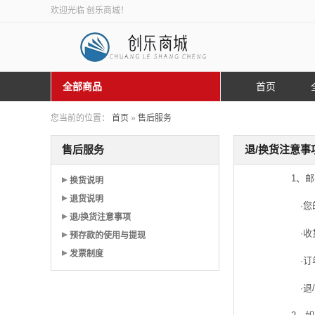
欢迎光临 创乐商城！
全部商品
首页
您当前的位置：
首页
»
售后服务
售后服务
退/换货注意事
1、
换货说明
退货说明
·您
退/换货注意事项
·收货
预存款的使用与提现
发票制度
·订
·退