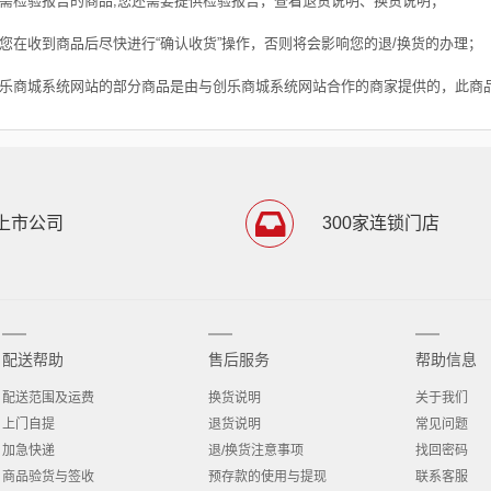
如需检验报告的商品,您还需要提供检验报告，查看退货说明、换货说明；
请您在收到商品后尽快进行“确认收货”操作，否则将会影响您的退/换货的办理；
创乐商城系统网站的部分商品是由与创乐商城系统网站合作的商家提供的，此商
上市公司
300家连锁门店
配送帮助
售后服务
帮助信息
配送范围及运费
换货说明
关于我们
上门自提
退货说明
常见问题
加急快递
退/换货注意事项
找回密码
商品验货与签收
预存款的使用与提现
联系客服