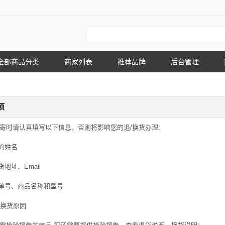
全部商品分类
商家列表
推荐品牌
后台管理
项
邮寄时请认真填写以下信息，否则将影响您的退/换货办理：
的姓名
地址、Email
单号、商品名称和型号
/换货原因