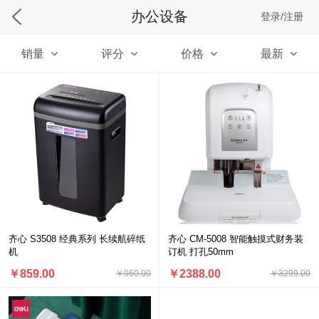
办公设备
登录/注册
销量
评分
价格
最新
齐心 S3508 经典系列 长续航碎纸
齐心 CM-5008 智能触摸式财务装
机
订机 打孔50mm
￥859.00
￥2388.00
￥960.00
￥3299.00