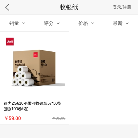
收银纸
登录/注册
销量
评分
价格
最新
得力ZS610刚果河收银纸57*50型
(混)(100卷/箱)
￥59.00
￥85.00