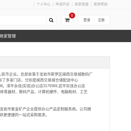
个人中心
申请开店
商家管理
使用帮助
0
登录
|
注册
商家管理
0万人民币企业。总部坐落于龙岩市新罗区闽西交易城数码广
已有了多家门店，分别是闽西交易城仓储配送中心
38。漳平永佳(实佳)办公店3179369,武平实佳办公店
品、体育器材、数码产品、计算机硬件、电脑耗材、工艺
龙岩市紫金矿产企业提供办公产品定制服务商。公司拥
供更便捷的一站式采购需求。