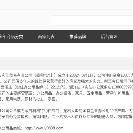
全部商品分类
商家列表
推荐品牌
后台管理
市实佳贸易有限公司（简称“实佳”）成立于2002年8月1日，公司注册资金10
25号。公司凭借多年来的诚信经营获得良好的声誉及强大的实力。时至今日我司
33、曹溪店（实佳办公用品超市）2212172、谢洋店（实佳办公家俱店)138602599
008,公司的主要经营范围：办公用品、办公设备、家具、五金用品、劳动防护用
品、家用电器、建材的批发、零售。
来公司荣幸成为政府机构特约供应商、龙岩大型的国有企业办公用品供应商、为
电子商务经营模式、销售团队，专业的技术人员以及专业的配送人员，为顾客提
用品商城：http://www.ly0808.com