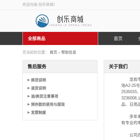
欢迎光临 创乐商城！
全部商品
首页
您当前的位置：
首页
»
帮助信息
售后服务
关于我们
龙岩
换货说明
场A2-
退货说明
25350
退/换货注意事项
3236
品、日用
预存款的使用与提现
发票制度
多年
有专业的
公司办公