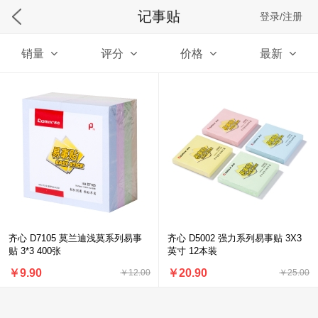
记事贴
登录/注册
销量
评分
价格
最新
齐心 D7105 莫兰迪浅莫系列易事
齐心 D5002 强力系列易事贴 3X3
贴 3*3 400张
英寸 12本装
￥9.90
￥20.90
￥12.00
￥25.00