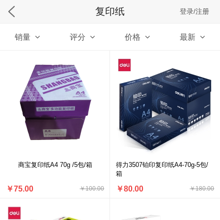
复印纸
登录/注册
销量
评分
价格
最新
商宝复印纸A4 70g /5包/箱
得力3507铂印复印纸A4-70g-5包/
箱
￥75.00
￥80.00
￥100.00
￥180.00