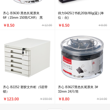
齐心 B3630 黑色长尾票夹
得力0425订书机20张/80g(蓝) (单
6#（15mm 150筒/CAR） 黑
位：台)
￥8.50
￥6.50
￥12.00
￥8.00
齐心 B2252 塑胶文件柜（5层带
齐心 B3627黑色长尾票夹 3#
锁）
32mm 24只/筒
￥123.00
￥8.80
￥150.00
￥14.00