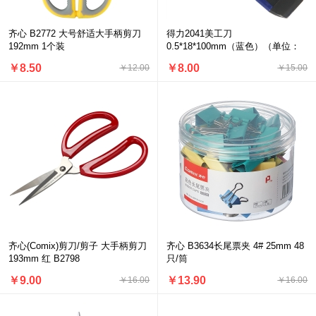
齐心 B2772 大号舒适大手柄剪刀
得力2041美工刀
192mm 1个装
0.5*18*100mm（蓝色）（单位：
把）
￥8.50
￥8.00
￥12.00
￥15.00
齐心(Comix)剪刀/剪子 大手柄剪刀
齐心 B3634长尾票夹 4# 25mm 48
193mm 红 B2798
只/筒
￥9.00
￥13.90
￥16.00
￥16.00