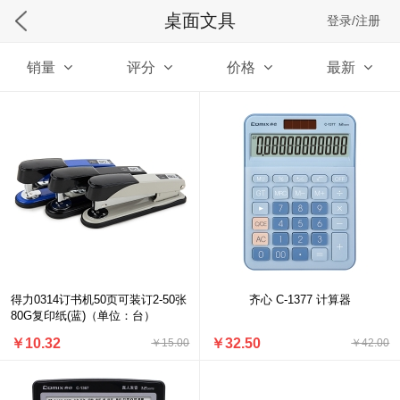
桌面文具
登录/注册
销量
评分
价格
最新
得力0314订书机50页可装订2-50张
齐心 C-1377 计算器
80G复印纸(蓝)（单位：台）
￥10.32
￥32.50
￥15.00
￥42.00